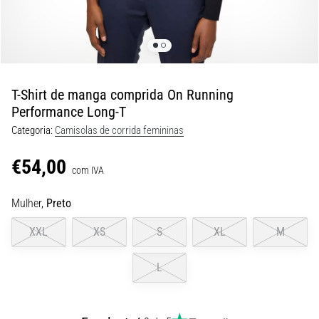
são…
5. 8. 2026
•
7 minutos lendo
T-Shirt de manga comprida On Running
Fascite
Performance Long-T
Plantar:
Categoria:
Camisolas de corrida femininas
Sintomas,
Causas
€54,00
e
com IVA
Tratamento
Mulher,
Preto
Está
sentindo
XXL
XS
S
XL
M
uma
dor
L
aguda
no
calcanhar
durante