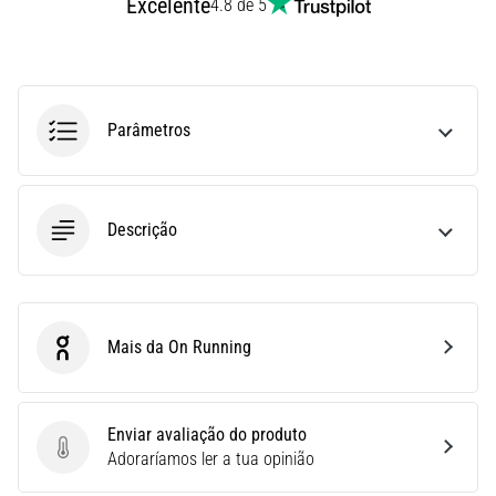
Excelente
4.8 de 5
ou
após
a
corrida?
Uma
Parâmetros
das
causas
mais
comuns
Descrição
é
a
fascite
plantar.
…
Mais da On Running
On Running
5. 8. 2026
•
Enviar avaliação do produto
11 minutos lendo
Enviar avaliação do produto
Adoraríamos ler a tua opinião
Sachardiová