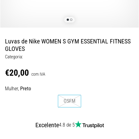
8 minutos lendo
Corrida
de
vaivém
e
Luvas de Nike WOMEN S GYM ESSENTIAL FITNESS
teste
GLOVES
beep:
Categoria:
O
que
€20,00
são
com IVA
e
Mulher,
Preto
como
são
OSFM
realizados?
Na
prática,
Excelente
4.8 de 5
o
shuttle