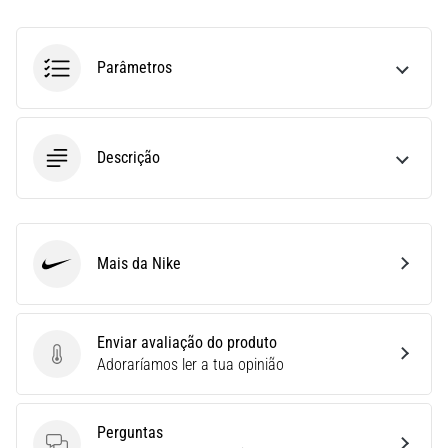
run
avalia
a
Parâmetros
velocidade,
a
agilidade
e
Descrição
as
mudanças
de
direção.
Como
Mais da Nike
é
Nike
realizado
corretamente,
…
Enviar avaliação do produto
Enviar avaliação do produto
Adoraríamos ler a tua opinião
6. 8. 2026
•
Perguntas
8 minutos lendo