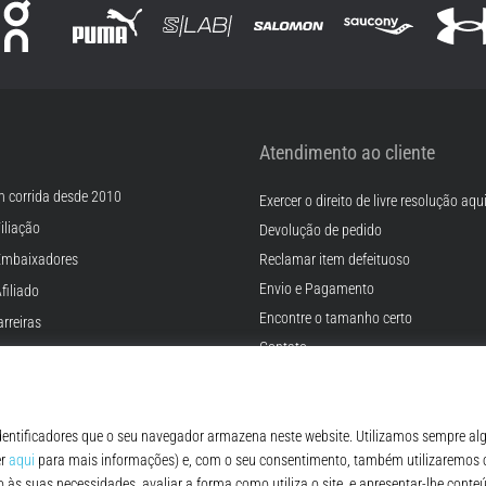
Atendimento ao cliente
m corrida desde 2010
Exercer o direito de livre resolução aqu
iliação
Devolução de pedido
Embaixadores
Reclamar item defeituoso
Envio e Pagamento
filiado
Encontre o tamanho certo
rreiras
Contato
Cookies
FAQ - Perguntas Frequentes
ições
Regulamento de Proteção de Dados P