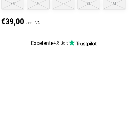
XS
S
L
XL
M
€39,00
com IVA
Excelente
4.8 de 5