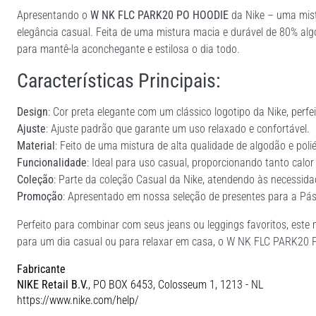
Apresentando o
W NK FLC PARK20 PO HOODIE
da Nike – uma mistu
elegância casual. Feita de uma mistura macia e durável de 80% alg
para mantê-la aconchegante e estilosa o dia todo.
Características Principais:
Design
: Cor preta elegante com um clássico logotipo da Nike, perfei
Ajuste
: Ajuste padrão que garante um uso relaxado e confortável.
Material
: Feito de uma mistura de alta qualidade de algodão e polié
Funcionalidade
: Ideal para uso casual, proporcionando tanto calor 
Coleção
: Parte da coleção Casual da Nike, atendendo às necessida
Promoção
: Apresentado em nossa seleção de presentes para a Pás
Perfeito para combinar com seus jeans ou leggings favoritos, este
para um dia casual ou para relaxar em casa, o W NK FLC PARK20 P
Fabricante
NIKE Retail B.V.
, PO BOX 6453, Colosseum 1, 1213 - NL
https://www.nike.com/help/