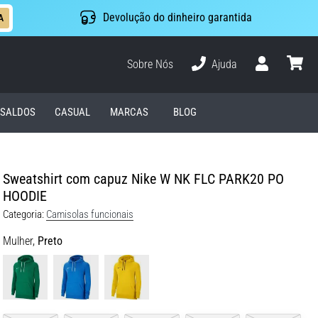
Devolução do dinheiro garantida
A
Sobre Nós
Ajuda
Usuário
cesto
SALDOS
CASUAL
MARCAS
BLOG
Sweatshirt com capuz Nike W NK FLC PARK20 PO
HOODIE
Categoria:
Camisolas funcionais
Mulher,
Preto