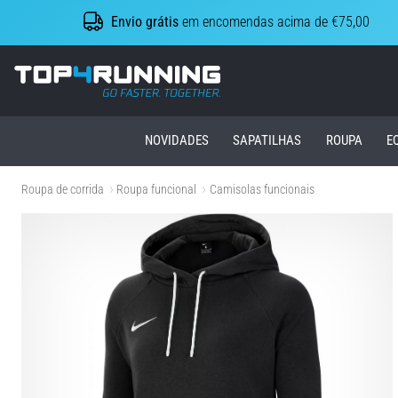
Envio grátis
em encomendas acima de €75,00
Top4Running.pt
NOVIDADES
SAPATILHAS
ROUPA
E
Roupa de corrida
Roupa funcional
Camisolas funcionais