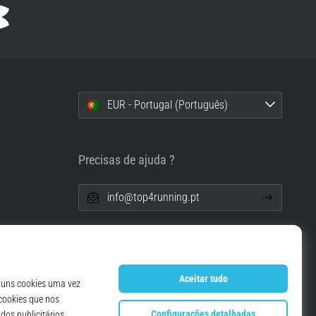
EUR - Portugal (Português)
i
Precisas de ajuda ?
info@top4running.pt
essoais