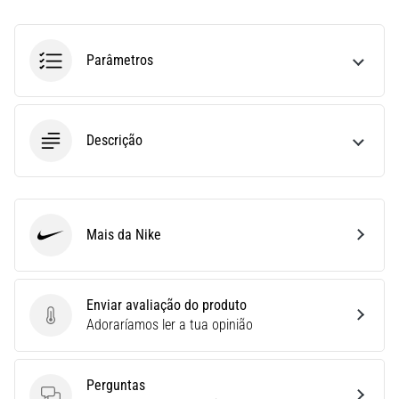
uma
vez
na
Parâmetros
vida,
seja
você
amador
Descrição
ou
profissional.
Quais
são…
Mais da Nike
Nike
5. 8. 2026
•
Enviar avaliação do produto
7 minutos lendo
Enviar avaliação do produto
Adoraríamos ler a tua opinião
Fascite
Plantar:
Sintomas,
Perguntas
Causas