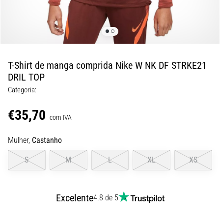
de
dor
no
joelho
durante
e
T-Shirt de manga comprida Nike W NK DF STRKE21
após
DRIL TOP
a
Categoria:
corrida
€35,70
A
com IVA
dor
no
Mulher,
Castanho
joelho
vai
S
M
L
XL
XS
afetar
todos
os
Excelente
4.8 de 5
corredores
pelo
menos