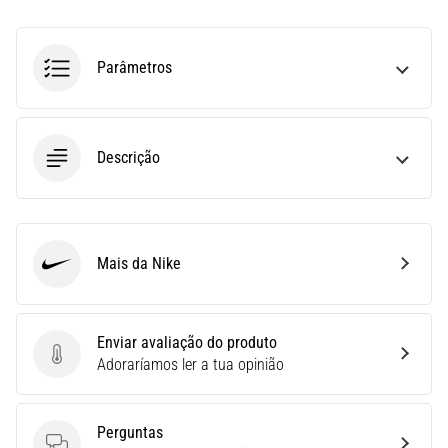
uma
vez
na
Parâmetros
vida,
seja
você
amador
Descrição
ou
profissional.
Quais
são…
Mais da Nike
Nike
5. 8. 2026
•
Enviar avaliação do produto
7 minutos lendo
Enviar avaliação do produto
Adoraríamos ler a tua opinião
Fascite
Plantar:
Sintomas,
Perguntas
Causas