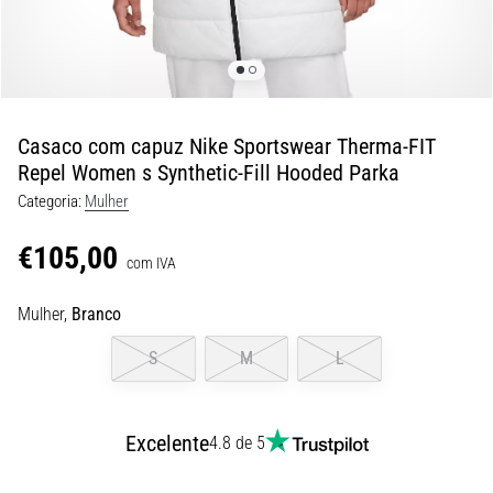
de
dor
no
joelho
durante
e
Casaco com capuz Nike Sportswear Therma-FIT
após
Repel Women s Synthetic-Fill Hooded Parka
a
Categoria:
Mulher
corrida
€105,00
A
com IVA
dor
no
Mulher,
Branco
joelho
vai
S
M
L
afetar
todos
os
Excelente
4.8 de 5
corredores
pelo
menos