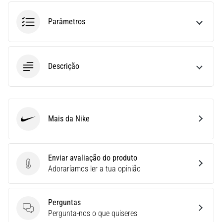
run
avalia
Parâmetros
a
velocidade,
a
agilidade
Descrição
e
as
mudanças
de
direção.
Mais da Nike
Nike
Como
é
realizado
corretamente,
Enviar avaliação do produto
…
Enviar avaliação do produto
Adoraríamos ler a tua opinião
6. 8. 2026
Perguntas
•
Perguntas
Pergunta-nos o que quiseres
8 minutos lendo