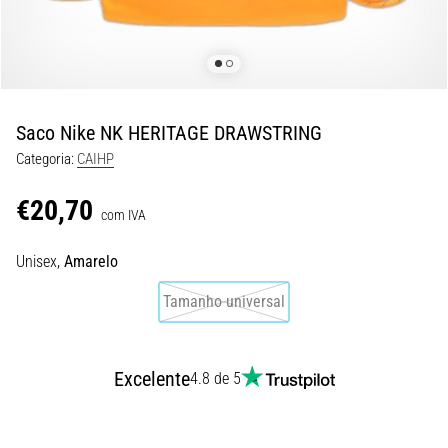
8 minutos lendo
Corrida
de
vaivém
e
Saco Nike NK HERITAGE DRAWSTRING
teste
Categoria:
CAIHP
beep:
O
€20,70
que
com IVA
são
Unisex,
Amarelo
e
como
Tamanho universal
são
realizados?
Na
Excelente
4.8 de 5
prática,
o
shuttle