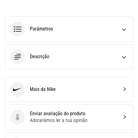
ou
após
a
corrida?
Parâmetros
Uma
das
causas
mais
Descrição
comuns
é
a
fascite
plantar.
Mais da Nike
Nike
…
5. 8. 2026
Enviar avaliação do produto
•
Enviar avaliação do produto
Adoraríamos ler a tua opinião
11 minutos lendo
Sachardiová