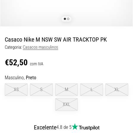
são…
5. 8. 2026
•
7 minutos lendo
Casaco Nike M NSW SW AIR TRACKTOP PK
Fascite
Categoria:
Casacos masculinos
Plantar:
Sintomas,
€52,50
Causas
com IVA
e
Tratamento
Masculino,
Preto
Está
XS
S
M
L
XL
sentindo
uma
XXL
dor
aguda
no
calcanhar
Excelente
4.8 de 5
durante