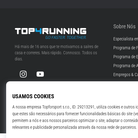
Sobre Nós
Especialista e
Top4Running.pt
Há mais de 16 anos que te motivamos a saíres de
Programa de F
casa e correres. Mais rápido. Connosco. Todos os
Programa de 
dias.
Programa de A
Instagram
YouTube
Empregos & Ca
Definições de 
Termos e Cond