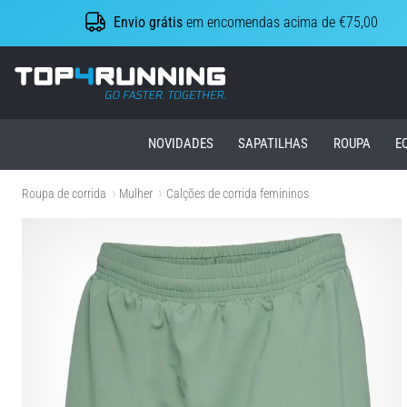
Envio grátis
em encomendas acima de €75,00
Top4Running.pt
NOVIDADES
SAPATILHAS
ROUPA
E
Roupa de corrida
Mulher
Calções de corrida femininos