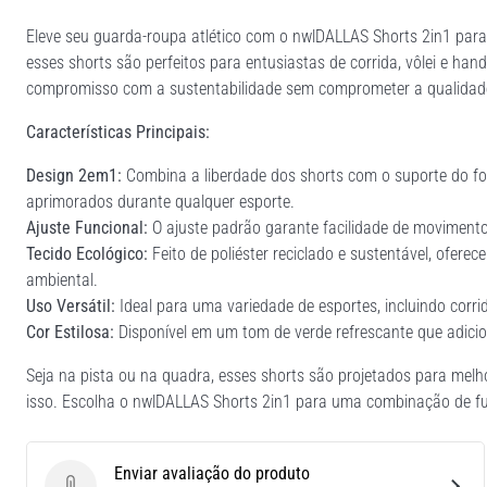
Eleve seu guarda-roupa atlético com o nwlDALLAS Shorts 2in1 para
esses shorts são perfeitos para entusiastas de corrida, vôlei e han
compromisso com a sustentabilidade sem comprometer a qualidad
Características Principais:
Design 2em1:
Combina a liberdade dos shorts com o suporte do f
aprimorados durante qualquer esporte.
Ajuste Funcional:
O ajuste padrão garante facilidade de moviment
Tecido Ecológico:
Feito de poliéster reciclado e sustentável, ofer
ambiental.
Uso Versátil:
Ideal para uma variedade de esportes, incluindo corrid
Cor Estilosa:
Disponível em um tom de verde refrescante que adicio
Seja na pista ou na quadra, esses shorts são projetados para melh
isso. Escolha o nwlDALLAS Shorts 2in1 para uma combinação de func
Enviar avaliação do produto