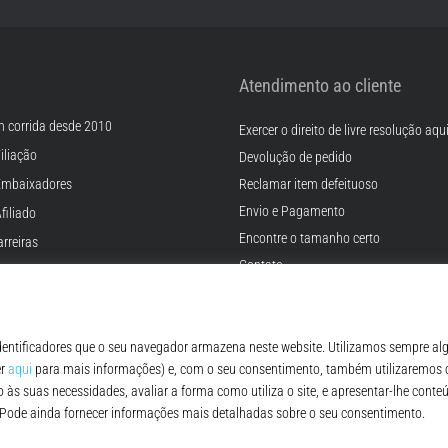
Atendimento ao cliente
m corrida desde 2010
Exercer o direito de livre resolução aqu
iliação
Devolução de pedido
Embaixadores
Reclamar item defeituoso
Envio e Pagamento
filiado
Encontre o tamanho certo
rreiras
Contato
Cookies
FAQ - Perguntas Frequentes
ições
Regulamento de Proteção de Dados P
© 2010 – 2026
Top4Running.pt