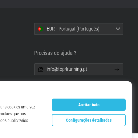
EUR - Portugal (Português)
i
Precisas de ajuda ?
info@top4running.pt
essoais