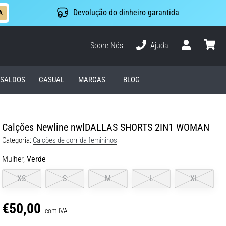
Devolução do dinheiro garantida
A
Sobre Nós
Ajuda
Usuário
cesto
SALDOS
CASUAL
MARCAS
BLOG
Calções Newline nwlDALLAS SHORTS 2IN1 WOMAN
Categoria:
Calções de corrida femininos
Mulher,
Verde
XS
S
M
L
XL
€50,00
com IVA