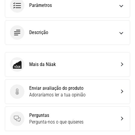
Parâmetros
ou
após
a
corrida?
Descrição
Uma
das
causas
mais
comuns
Mais da Näak
é
Näak
a
fascite
plantar.
Enviar avaliação do produto
…
Enviar avaliação do produto
Adoraríamos ler a tua opinião
5. 8. 2026
Perguntas
•
Perguntas
Pergunta-nos o que quiseres
11 minutos lendo
Sachardiová