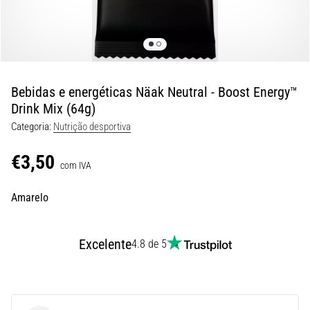
são…
5. 8. 2026
•
7 minutos lendo
Bebidas e energéticas Näak Neutral - Boost Energy™
Fascite
Drink Mix (64g)
Plantar:
Categoria:
Nutrição desportiva
Sintomas,
Causas
€3,50
e
com IVA
Tratamento
Amarelo
Está
sentindo
uma
Excelente
4.8 de 5
dor
aguda
no
calcanhar
durante