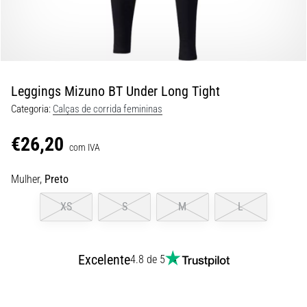
de
dor
no
joelho
durante
e
Leggings Mizuno BT Under Long Tight
após
Categoria:
Calças de corrida femininas
a
corrida
€26,20
com IVA
A
dor
Mulher,
Preto
no
joelho
XS
S
M
L
vai
afetar
todos
Excelente
4.8 de 5
os
corredores
pelo
menos