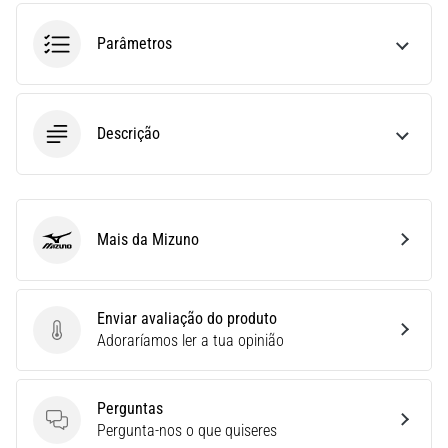
uma
Parâmetros
vez
na
vida,
seja
você
Descrição
amador
ou
profissional.
Quais
Mais da Mizuno
são…
Mizuno
5. 8. 2026
Enviar avaliação do produto
•
Enviar avaliação do produto
Adoraríamos ler a tua opinião
7 minutos lendo
Fascite
Plantar:
Perguntas
Sintomas,
Perguntas
Pergunta-nos o que quiseres
Causas