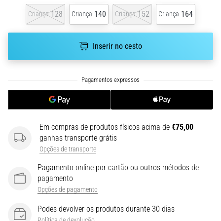
run
128
140
152
164
Criança
Criança
Criança
Criança
avalia
a
velocidade,
Inserir no cesto
a
agilidade
e
as
mudanças
de
direção.
Como
Em compras de produtos físicos acima de
€75,00
é
ganhas transporte grátis
realizado
Opções de transporte
corretamente,
…
Pagamento online por cartão ou outros métodos de
pagamento
Opções de pagamento
6. 8. 2026
•
Podes devolver os produtos durante 30 dias
8 minutos lendo
Política de devolução