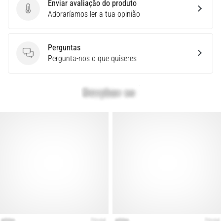
Enviar avaliação do produto
é
Enviar avaliação do produto
Adoraríamos ler a tua opinião
um
problema
de
Perguntas
saúde
Perguntas
Pergunta-nos o que quiseres
muito
comum
que…
Mostrar
todos
os
artigos