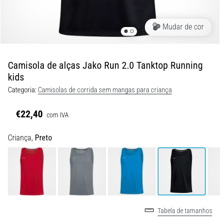
8 minutos lendo
Corrida
Mudar de cor
de
vaivém
e
Camisola de alças Jako Run 2.0 Tanktop Running
teste
kids
beep:
Categoria:
Camisolas de corrida sem mangas para criança
O
que
€22,40
com IVA
são
e
Criança,
Preto
como
são
realizados?
Na
prática,
o
Tabela de tamanhos
shuttle