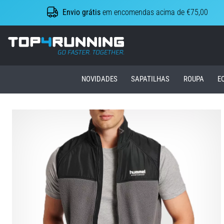
Envio grátis
em encomendas acima de €75,00
Top4Running.pt
NOVIDADES
SAPATILHAS
ROUPA
E