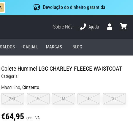
Devolução do dinheiro garantida
A
Sobre Nós
Ajuda
Usuário
cesto
SALDOS
CASUAL
MARCAS
BLOG
Colete Hummel LGC CHARLEY FLEECE WAISTCOAT
Categoria:
Masculino,
Cinzento
2XL
S
M
L
XL
€64,95
com IVA