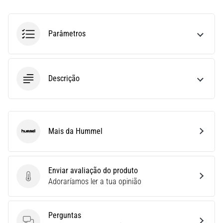
Descubra
os
ténis
Parâmetros
com
amortecimento
para
estrada…
Descrição
5. 8. 2026
•
8 minutos lendo
Mais da Hummel
Hummel
Causas
mais
comuns
Enviar avaliação do produto
de
Enviar avaliação do produto
Adoraríamos ler a tua opinião
dor
no
joelho
Perguntas