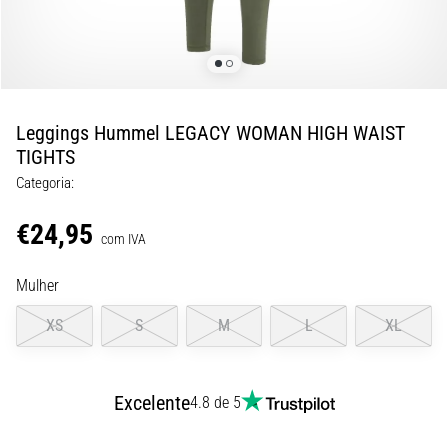
10 minutos lendo
Ténis
de
corrida
com
Leggings Hummel LEGACY WOMAN HIGH WAIST
mais
TIGHTS
amortecimento
Categoria:
Quais
são
€24,95
com IVA
os
modelos
Mulher
TOP
de
XS
S
M
L
XL
ténis
de
corrida
com
Excelente
4.8 de 5
maior
amortecimento?