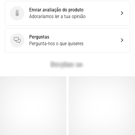
é
Enviar avaliação do produto
um
Enviar avaliação do produto
Adoraríamos ler a tua opinião
problema
de
saúde
Perguntas
muito
Perguntas
Pergunta-nos o que quiseres
comum
que…
Mostrar
todos
os
artigos