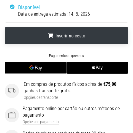
run
Disponível
avalia
Data de entrega estimada:
14. 8. 2026
a
velocidade,
a
agilidade
Inserir no cesto
e
as
.
.
.
mudanças
de
direção.
Como
é
Em compras de produtos físicos acima de
€75,00
realizado
ganhas transporte grátis
corretamente,
Opções de transporte
…
Pagamento online por cartão ou outros métodos de
pagamento
6. 8. 2026
Opções de pagamento
•
8 minutos lendo