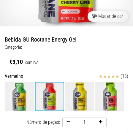
8 minutos lendo
Corrida
Mudar de cor
de
vaivém
e
Bebida GU Roctane Energy Gel
teste
Categoria:
beep:
O
€3,10
com IVA
que
são
Avaliação
Vermelho
(13)
e
como
são
realizados?
Na
prática,
Número de peças:
o
shuttle