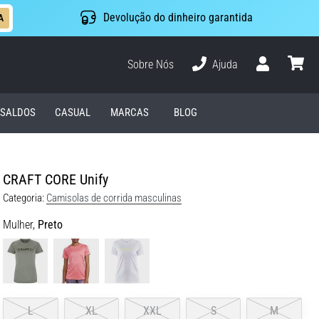
Devolução do dinheiro garantida
A
Sobre Nós
Ajuda
Usuário
cesto
SALDOS
CASUAL
MARCAS
BLOG
CRAFT CORE Unify
Categoria:
Camisolas de corrida masculinas
Mulher,
Preto
L
XL
XXL
S
M