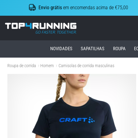
Envio grátis
em encomendas acima de €75,00
Top4Running.pt
NOVIDADES
SAPATILHAS
ROUPA
E
Roupa de corrida
Homem
Camisolas de corrida masculinas