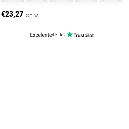
€23,27
com IVA
Excelente
4.8 de 5