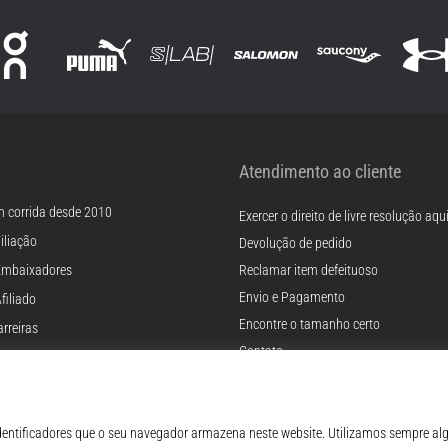
Atendimento ao cliente
m corrida desde 2010
Exercer o direito de livre resolução aqu
iliação
Devolução de pedido
Embaixadores
Reclamar item defeituoso
Envio e Pagamento
filiado
Encontre o tamanho certo
rreiras
Contato
Cookies
FAQ - Perguntas Frequentes
ições
Regulamento de Proteção de Dados P