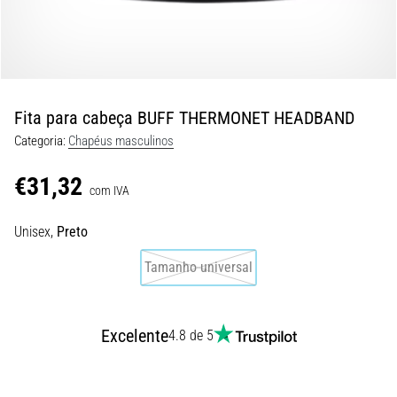
8 minutos lendo
Corrida
de
vaivém
e
Fita para cabeça BUFF THERMONET HEADBAND
teste
Categoria:
Chapéus masculinos
beep:
O
€31,32
que
com IVA
são
Unisex,
Preto
e
como
Tamanho universal
são
realizados?
Na
Excelente
4.8 de 5
prática,
o
shuttle