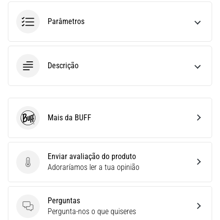
run
avalia
Parâmetros
a
velocidade,
a
agilidade
Descrição
e
as
mudanças
de
direção.
Mais da BUFF
BUFF
Como
é
realizado
corretamente,
Enviar avaliação do produto
…
Enviar avaliação do produto
Adoraríamos ler a tua opinião
6. 8. 2026
Perguntas
•
Perguntas
Pergunta-nos o que quiseres
8 minutos lendo