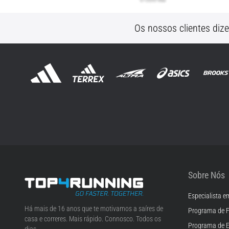
Os nossos clientes diz
Sobre Nós
Especialista e
Top4Running.pt
Há mais de 16 anos que te motivamos a saíres de
Programa de F
casa e correres. Mais rápido. Connosco. Todos os
Programa de 