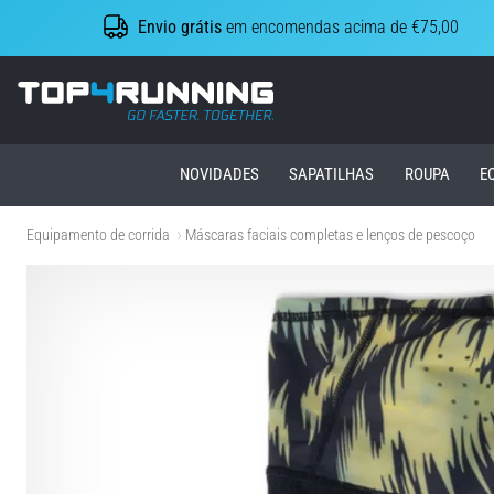
Envio grátis
em encomendas acima de €75,00
Top4Running.pt
NOVIDADES
SAPATILHAS
ROUPA
E
Equipamento de corrida
Máscaras faciais completas e lenços de pescoço