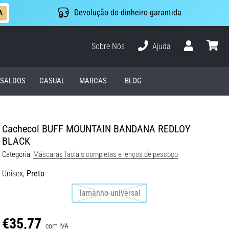
Devolução do dinheiro garantida
A
Sobre Nós
Ajuda
Usuário
cesto
SALDOS
CASUAL
MARCAS
BLOG
Cachecol BUFF MOUNTAIN BANDANA REDLOY
BLACK
Categoria:
Máscaras faciais completas e lenços de pescoço
Unisex,
Preto
Tamanho universal
€35,77
com IVA