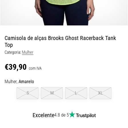
8 minutos lendo
Corrida
de
vaivém
e
Camisola de alças Brooks Ghost Racerback Tank
teste
Top
beep:
Categoria:
Mulher
O
que
€39,90
são
com IVA
e
Mulher,
Amarelo
como
são
S
M
L
XL
realizados?
Na
prática,
Excelente
4.8 de 5
o
shuttle