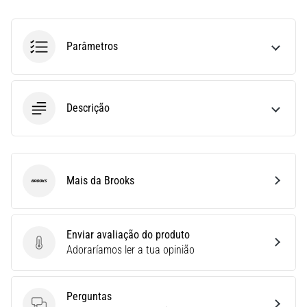
run
avalia
a
Parâmetros
velocidade,
a
agilidade
e
Descrição
as
mudanças
de
direção.
Como
Mais da Brooks
é
Brooks
realizado
corretamente,
…
Enviar avaliação do produto
Enviar avaliação do produto
Adoraríamos ler a tua opinião
6. 8. 2026
•
Perguntas
8 minutos lendo