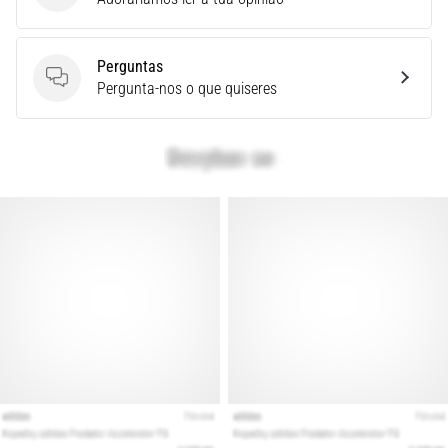
é
a
fascite
Perguntas
plantar.
Perguntas
Pergunta-nos o que quiseres
…
Mostrar
todos
os
artigos