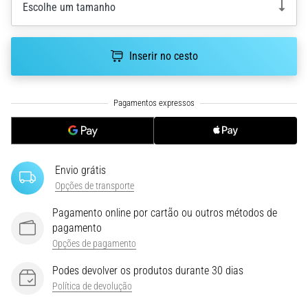
Escolhe um tamanho
uma
vez
na
Inserir no cesto
vida,
seja
você
amador
ou
profissional.
Quais
são…
Envio grátis
Opções de transporte
5. 8. 2026
Pagamento online por cartão ou outros métodos de
•
pagamento
7 minutos lendo
Opções de pagamento
Fascite
Podes devolver os produtos durante 30 dias
Plantar:
Política de devolução
Sintomas,
Causas