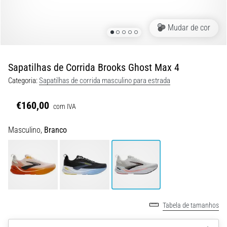
de
dor
no
Mudar de cor
joelho
durante
e
Sapatilhas de Corrida Brooks Ghost Max 4
após
Categoria:
Sapatilhas de corrida masculino para estrada
a
corrida
€160,00
com IVA
A
dor
Masculino,
Branco
no
joelho
vai
afetar
todos
os
corredores
Tabela de tamanhos
pelo
menos