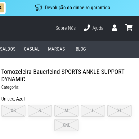
Devolução do dinheiro garantida
A
Sobre Nós
Ajuda
Usuário
cesto
SALDOS
CASUAL
MARCAS
BLOG
Tornozeleira Bauerfeind SPORTS ANKLE SUPPORT
DYNAMIC
Categoria:
Unisex,
Azul
XS
S
M
L
XL
XXL