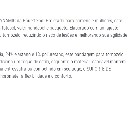
NAMIC da Bauerfeind. Projetado para homens e mulheres, este
m futebol, vôlei, handebol e basquete. Elaborado com um ajuste
u tornozelo, reduzindo o risco de lesões e melhorando sua agilidade
a, 24% elastano e 1% poliuretano, este bandagem para tornozelo
adiciona um toque de estilo, enquanto o material respirável mantém
do na entressafra ou competindo em seu auge, o SUPORTE DE
ometer a flexibilidade e o conforto.