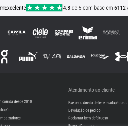
em
Excelente
4.8
de 5 com base em
6112 
Atendimento ao cliente
m corrida desde 2010
Exercer o direito de livre resolução aqu
iliação
Devolução de pedido
Embaixadores
Reclamar item defeituoso
Envio e Pagamento
filiado