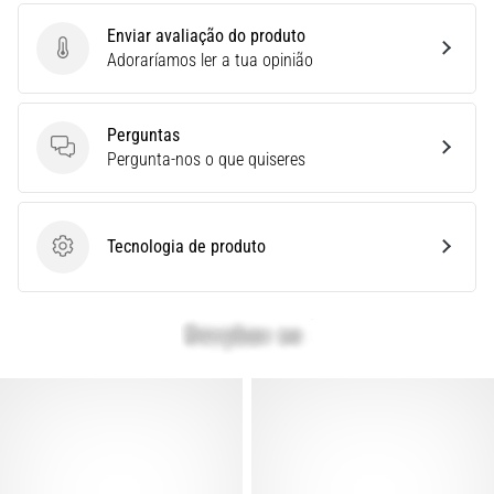
é
a
Enviar avaliação do produto
fascite
Enviar avaliação do produto
Adoraríamos ler a tua opinião
plantar.
…
Perguntas
Perguntas
Pergunta-nos o que quiseres
Mostrar
todos
os
Tecnologia de produto
Tecnologia de produto
artigos