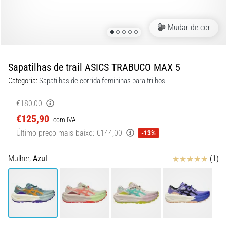
de
dor
no
Mudar de cor
joelho
durante
e
Sapatilhas de trail ASICS TRABUCO MAX 5
após
Categoria:
Sapatilhas de corrida femininas para trilhos
a
corrida
€180,00
A
€125,90
com IVA
dor
Último preço mais baixo:
€144,00
-13%
no
joelho
Avaliação
Mulher,
Azul
(1)
vai
afetar
todos
os
corredores
pelo
menos