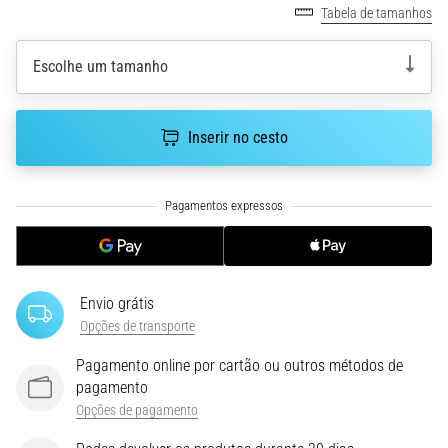
Tabela de tamanhos
uma
vez
na
Escolhe um tamanho
vida,
seja
você
Inserir no cesto
amador
ou
profissional.
Quais
são…
5. 8. 2026
Envio grátis
•
Opções de transporte
7 minutos lendo
Pagamento online por cartão ou outros métodos de
Fascite
pagamento
Plantar:
Opções de pagamento
Sintomas,
Causas