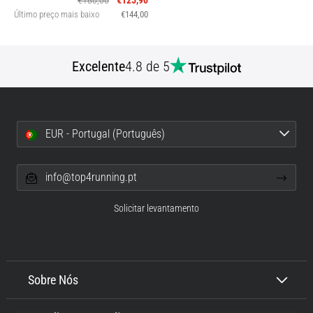
€180,00
€125,90
Último preço mais baixo
€144,00
Excelente
4.8 de 5
EUR - Portugal (Português)
info@top4running.pt
Solicitar levantamento
Sobre Nós