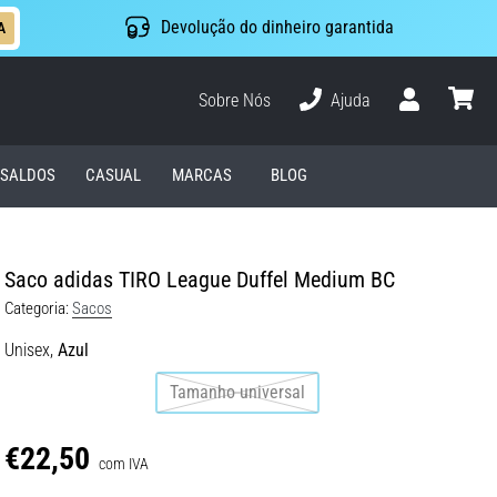
Devolução do dinheiro garantida
A
Sobre Nós
Ajuda
Usuário
cesto
SALDOS
CASUAL
MARCAS
BLOG
Saco adidas TIRO League Duffel Medium BC
Categoria:
Sacos
Unisex,
Azul
Tamanho universal
€22,50
com IVA