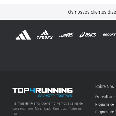
Os nossos clientes diz
Sobre Nós
Especialista e
Top4Running.pt
Há mais de 16 anos que te motivamos a saíres de
Programa de F
casa e correres. Mais rápido. Connosco. Todos os
Programa de 
dias.