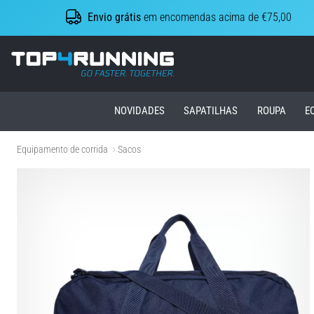
Envio grátis
em encomendas acima de €75,00
Top4Running.pt
NOVIDADES
SAPATILHAS
ROUPA
E
Equipamento de corrida
Sacos