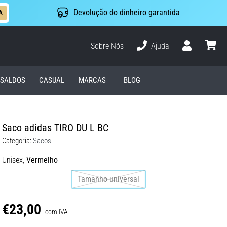
Devolução do dinheiro garantida
A
Sobre Nós
Ajuda
Usuário
cesto
SALDOS
CASUAL
MARCAS
BLOG
Saco adidas TIRO DU L BC
Categoria:
Sacos
Unisex,
Vermelho
Tamanho universal
€23,00
com IVA