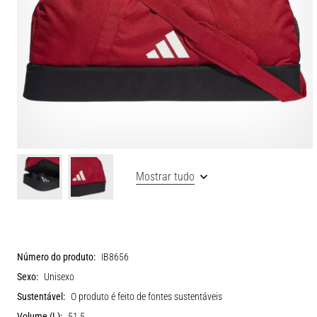
Mostrar tudo
Número do produto:
IB8656
Sexo:
Unisexo
Sustentável:
O produto é feito de fontes sustentáveis
Volume (L):
51.5