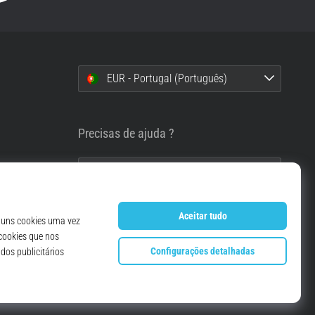
EUR - Portugal (Português)
i
Precisas de ajuda ?
info@top4running.pt
essoais