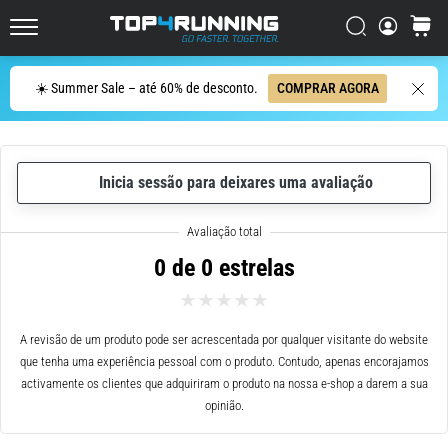
ser
resumido
Procurar
cesto
Top4Running.pt
em
uma
Procurar
☀️ Summer Sale – até 60% de desconto.
COMPRAR AGORA
frase:
dói,
mas
vale
Inicia sessão para deixares uma avaliação
a
pena!
Que
benefícios
0 de 0 estrelas
ele
oferece,
quais
tipos
A revisão de um produto pode ser acrescentada por qualquer visitante do website
de…
que tenha uma experiência pessoal com o produto. Contudo, apenas encorajamos
activamente os clientes que adquiriram o produto na nossa e-shop a darem a sua
opinião.
6. 8. 2026
•