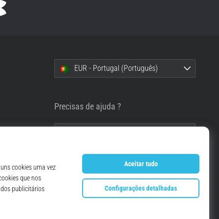
EUR - Portugal (Português)
i
Precisas de ajuda ?
info@top4running.pt
essoais