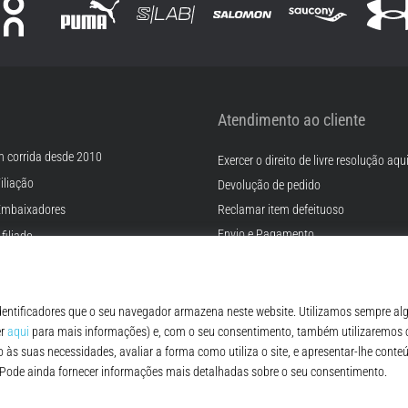
Atendimento ao cliente
m corrida desde 2010
Exercer o direito de livre resolução aqu
iliação
Devolução de pedido
Embaixadores
Reclamar item defeituoso
Envio e Pagamento
filiado
Encontre o tamanho certo
rreiras
Contato
Cookies
FAQ - Perguntas Frequentes
ições
Regulamento de Proteção de Dados P