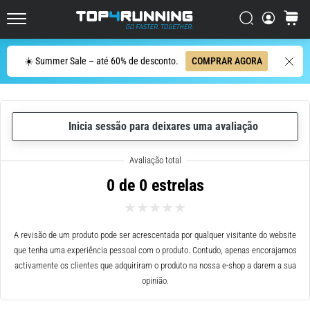
ser
resumido
Procurar
cesto
Top4Running.pt
em
uma
Procurar
☀️ Summer Sale – até 60% de desconto.
COMPRAR AGORA
frase:
dói,
mas
vale
Inicia sessão para deixares uma avaliação
a
pena!
Que
benefícios
0 de 0 estrelas
ele
oferece,
quais
tipos
A revisão de um produto pode ser acrescentada por qualquer visitante do website
de…
que tenha uma experiência pessoal com o produto. Contudo, apenas encorajamos
activamente os clientes que adquiriram o produto na nossa e-shop a darem a sua
opinião.
7. 8. 2026
•