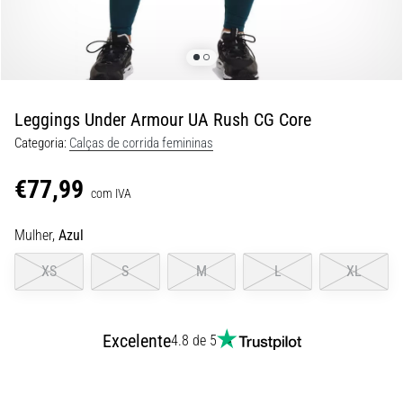
8 minutos lendo
Corrida
de
vaivém
e
Leggings Under Armour UA Rush CG Core
teste
Categoria:
Calças de corrida femininas
beep:
O
€77,99
que
com IVA
são
Mulher,
Azul
e
como
XS
S
M
L
XL
são
realizados?
Na
Excelente
4.8 de 5
prática,
o
shuttle