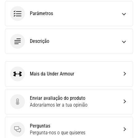
run
avalia
Parâmetros
a
velocidade,
a
agilidade
Descrição
e
as
mudanças
de
direção.
Mais da Under Armour
Under Armour
Como
é
realizado
corretamente,
Enviar avaliação do produto
…
Enviar avaliação do produto
Adoraríamos ler a tua opinião
6. 8. 2026
Perguntas
•
Perguntas
Pergunta-nos o que quiseres
8 minutos lendo