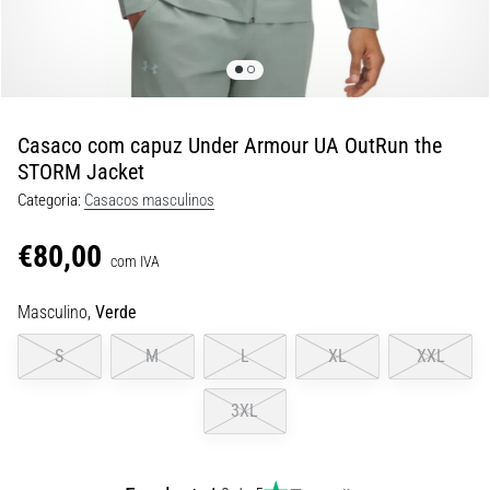
8 minutos lendo
Corrida
de
vaivém
e
Casaco com capuz Under Armour UA OutRun the
teste
STORM Jacket
beep:
Categoria:
Casacos masculinos
O
que
€80,00
são
com IVA
e
Masculino,
Verde
como
são
S
M
L
XL
XXL
realizados?
Na
3XL
prática,
o
shuttle