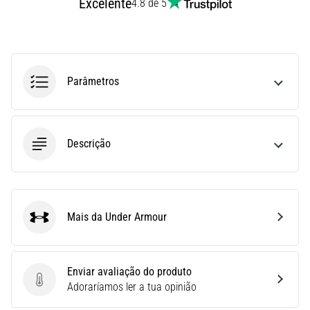
Excelente
4.8 de 5
run
avalia
a
velocidade,
a
Parâmetros
agilidade
e
as
mudanças
de
Descrição
direção.
Como
é
realizado
Mais da Under Armour
corretamente,
Under Armour
…
Enviar avaliação do produto
6. 8. 2026
Enviar avaliação do produto
Adoraríamos ler a tua opinião
•
8 minutos lendo