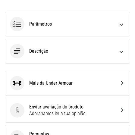
run
avalia
a
velocidade,
Parâmetros
a
agilidade
e
as
Descrição
mudanças
de
direção.
Como
é
Mais da Under Armour
Under Armour
realizado
corretamente,
…
Enviar avaliação do produto
Enviar avaliação do produto
Adoraríamos ler a tua opinião
6. 8. 2026
•
8 minutos lendo
Perguntas