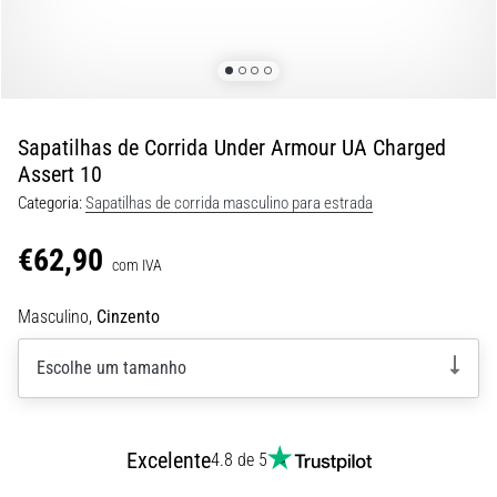
8 minutos lendo
Corrida
de
vaivém
e
Sapatilhas de Corrida Under Armour UA Charged
teste
Assert 10
beep:
Categoria:
Sapatilhas de corrida masculino para estrada
O
que
€62,90
são
com IVA
e
Masculino,
Cinzento
como
são
Escolhe um tamanho
realizados?
Na
prática,
o
Excelente
4.8 de 5
shuttle