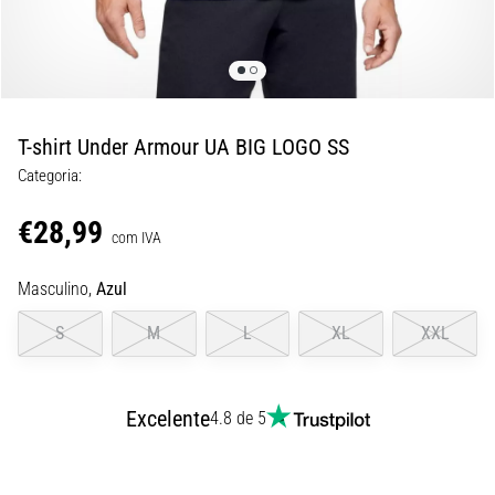
8 minutos lendo
Corrida
de
vaivém
e
T-shirt Under Armour UA BIG LOGO SS
teste
Categoria:
beep:
O
€28,99
que
com IVA
são
Masculino,
Azul
e
como
S
M
L
XL
XXL
são
realizados?
Na
Excelente
4.8 de 5
prática,
o
shuttle