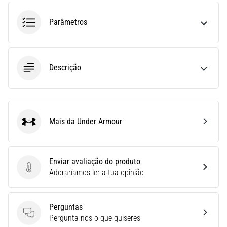
run
avalia
Parâmetros
a
velocidade,
a
agilidade
Descrição
e
as
mudanças
de
direção.
Mais da Under Armour
Under Armour
Como
é
realizado
corretamente,
Enviar avaliação do produto
…
Enviar avaliação do produto
Adoraríamos ler a tua opinião
6. 8. 2026
Perguntas
•
Perguntas
Pergunta-nos o que quiseres
8 minutos lendo