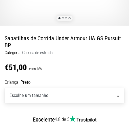
8 minutos lendo
Corrida
de
vaivém
e
Sapatilhas de Corrida Under Armour UA GS Pursuit
teste
BP
beep:
Categoria:
Corrida de estrada
O
que
€51,00
são
com IVA
e
Criança,
Preto
como
são
Escolhe um tamanho
realizados?
Na
prática,
o
Excelente
4.8 de 5
shuttle