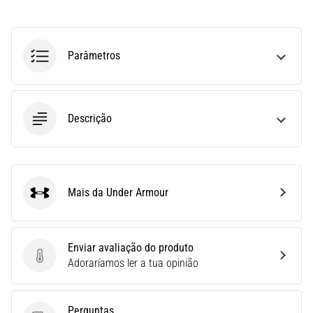
run
avalia
a
velocidade,
Parâmetros
a
agilidade
e
as
Descrição
mudanças
de
direção.
Como
é
Mais da Under Armour
Under Armour
realizado
corretamente,
…
Enviar avaliação do produto
Enviar avaliação do produto
Adoraríamos ler a tua opinião
6. 8. 2026
•
8 minutos lendo
Perguntas