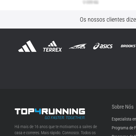
Os nossos clientes diz
Sobre Nós
Especialista e
Top4Running.pt
Há mais de 16 anos que te motivamos a saíres de
Programa de F
casa e correres. Mais rápido. Connosco. Todos os