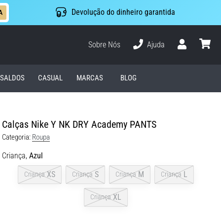
Devolução do dinheiro garantida
A
Sobre Nós
Ajuda
Usuário
cesto
SALDOS
CASUAL
MARCAS
BLOG
Calças Nike Y NK DRY Academy PANTS
Categoria:
Roupa
Criança,
Azul
XS
S
M
L
Criança
Criança
Criança
Criança
XL
Criança