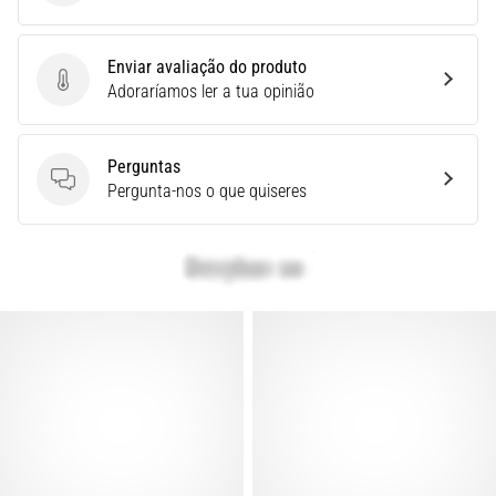
Quais
são
Enviar avaliação do produto
os
Enviar avaliação do produto
Adoraríamos ler a tua opinião
modelos
TOP
de
Perguntas
ténis
Perguntas
Pergunta-nos o que quiseres
de
corrida
com
maior
amortecimento?
Descubra
os
ténis
com
amortecimento
para
estrada…