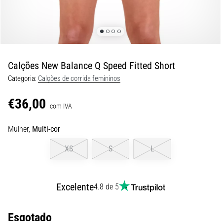
9 minutos lendo
Joelho
de
Corredor:
Causas,
Calções New Balance Q Speed Fitted Short
Tratamento
Categoria:
Calções de corrida femininos
e
Prevenção
€36,00
com IVA
O
joelho
Mulher,
Multi-cor
de
corredor,
XS
S
L
também
conhecido
como
Excelente
síndrome
4.8 de 5
do
trato
Esgotado
iliotibial