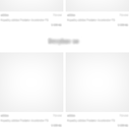
Mostrar
todos
os
artigos