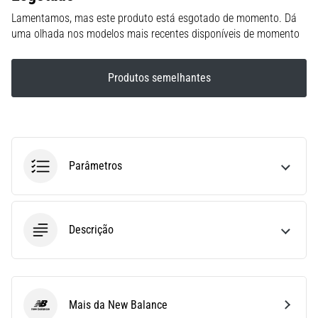
(STIT),
Lamentamos, mas este produto está esgotado de momento. Dá
é
uma olhada nos modelos mais recentes disponíveis de momento
um
problema
de
Produtos semelhantes
saúde
muito
comum
que…
Parâmetros
6. 8. 2026
•
10 minutos lendo
Descrição
Ténis
de
corrida
com
mais
Mais da New Balance
New Balance
amortecimento