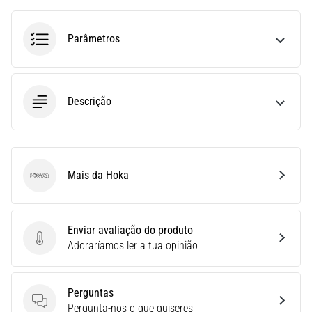
uma
vez
Parâmetros
na
vida,
seja
você
Descrição
amador
ou
profissional.
Quais
são…
Mais da Hoka
Hoka
5. 8. 2026
•
Enviar avaliação do produto
7 minutos lendo
Enviar avaliação do produto
Adoraríamos ler a tua opinião
Fascite
Plantar:
Perguntas
Sintomas,
Perguntas
Pergunta-nos o que quiseres
Causas