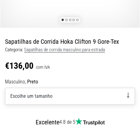
de
dor
no
joelho
durante
e
Sapatilhas de Corrida Hoka Clifton 9 Gore-Tex
após
Categoria:
Sapatilhas de corrida masculino para estrada
a
corrida
€136,00
com IVA
A
dor
Masculino,
Preto
no
joelho
Escolhe um tamanho
vai
afetar
todos
os
Excelente
4.8 de 5
corredores
pelo
menos