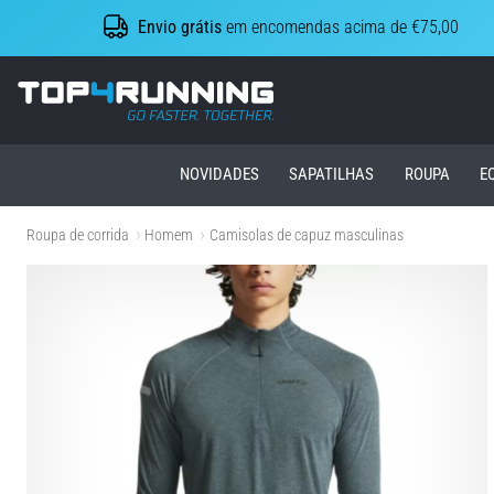
Envio grátis
em encomendas acima de €75,00
Top4Running.pt
NOVIDADES
SAPATILHAS
ROUPA
E
Roupa de corrida
Homem
Camisolas de capuz masculinas