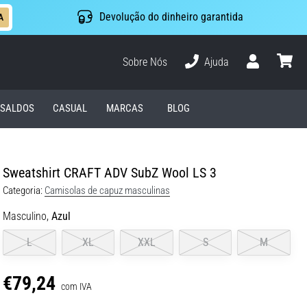
Devolução do dinheiro garantida
A
Sobre Nós
Ajuda
Usuário
cesto
SALDOS
CASUAL
MARCAS
BLOG
Sweatshirt CRAFT ADV SubZ Wool LS 3
Categoria:
Camisolas de capuz masculinas
Masculino,
Azul
L
XL
XXL
S
M
€79,24
com IVA