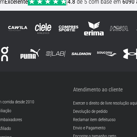
em
Excelente
4.8
de 5 com base em
6090 
Atendimento ao cliente
m corrida desde 2010
Exercer o direito de livre resolução aqu
iliação
Devolução de pedido
Embaixadores
Reclamar item defeituoso
Envio e Pagamento
filiado
Encontre o tamanho certo