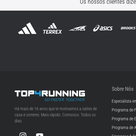
Os nossos clientes diz
Sobre Nós
Especialista e
Top4Running.pt
Há mais de 16 anos que te motivamos a saíres de
Programa de F
casa e correres. Mais rápido. Connosco. Todos os
Programa de 
dias.
Programa de A
Instagram
YouTube