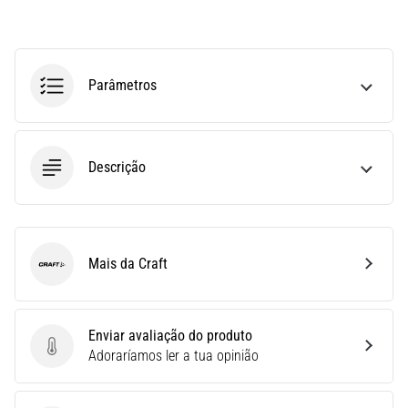
run
avalia
a
velocidade,
Parâmetros
a
agilidade
e
as
Descrição
mudanças
de
direção.
Como
é
Mais da Craft
realizado
Craft
corretamente,
…
Enviar avaliação do produto
Enviar avaliação do produto
Adoraríamos ler a tua opinião
6. 8. 2026
•
8 minutos lendo