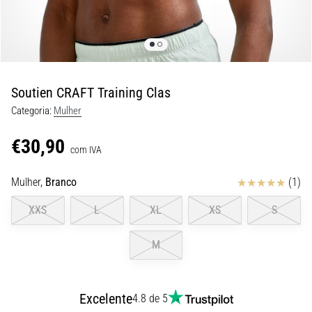
8 minutos lendo
Corrida
de
vaivém
e
Soutien CRAFT Training Clas
teste
Categoria:
Mulher
beep:
O
€30,90
que
com IVA
são
Avaliação
Mulher,
Branco
(1)
e
como
XXS
L
XL
XS
S
são
realizados?
M
Na
prática,
o
Excelente
4.8 de 5
shuttle