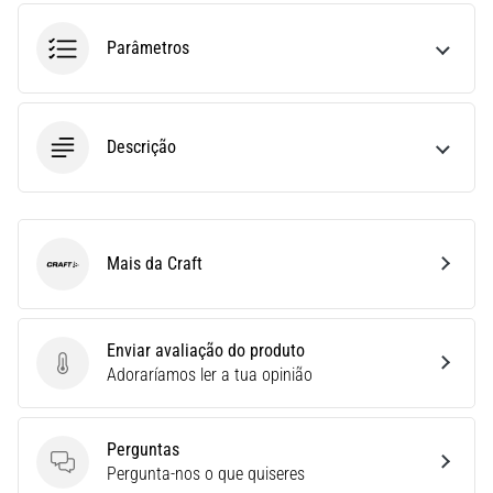
run
avalia
Parâmetros
a
velocidade,
a
agilidade
Descrição
e
as
mudanças
de
direção.
Mais da Craft
Craft
Como
é
realizado
corretamente,
Enviar avaliação do produto
…
Enviar avaliação do produto
Adoraríamos ler a tua opinião
6. 8. 2026
Perguntas
•
Perguntas
Pergunta-nos o que quiseres
8 minutos lendo