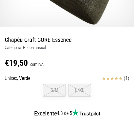
8 minutos lendo
Corrida
de
vaivém
e
Chapéu Craft CORE Essence
teste
Categoria:
Roupa casual
beep:
O
€19,50
que
com IVA
são
Avaliação
Unisex,
Verde
(1)
e
como
S/M
L/XL
são
realizados?
Na
Excelente
4.8 de 5
prática,
o
shuttle