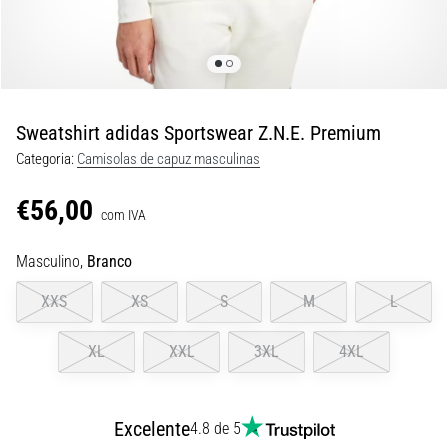
8 minutos lendo
Corrida
de
vaivém
e
Sweatshirt adidas Sportswear Z.N.E. Premium
teste
Categoria:
Camisolas de capuz masculinas
beep:
O
€56,00
que
com IVA
são
Masculino,
Branco
e
como
XXS
XS
S
M
L
são
realizados?
XL
XXL
3XL
4XL
Na
prática,
o
Excelente
4.8 de 5
shuttle