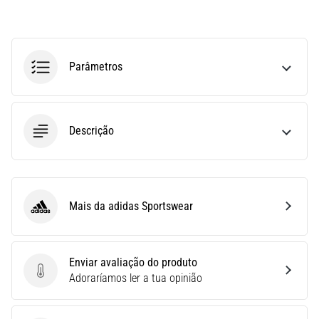
run
avalia
a
velocidade,
Parâmetros
a
agilidade
e
as
Descrição
mudanças
de
direção.
Como
é
Mais da adidas Sportswear
realizado
adidas Sportswear
corretamente,
…
Enviar avaliação do produto
Enviar avaliação do produto
Adoraríamos ler a tua opinião
6. 8. 2026
•
8 minutos lendo