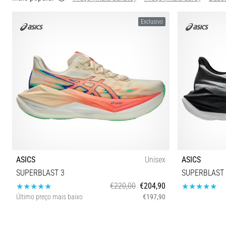
Exclusivo
ASICS
Unisex
ASICS
SUPERBLAST 3
SUPERBLAST 
€220,00
€204,90
Último preço mais baixo
€197,90
40 42 42½ 43½ 44 44½ 45 46½
37 37½ 38 39