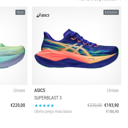
Novo
Exclusivo
Unisex
ASICS
Unisex
SUPERBLAST 3
€220,00
€220,00
€193,90
Último preço mais baixo
€186,90
2½ 43½ 44 44½
42 43½ 44 46½