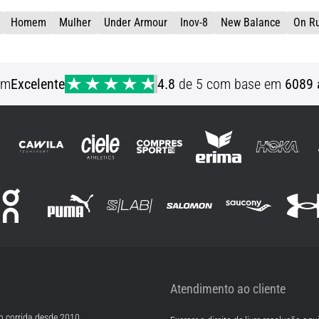
45 46 46½ 47 48
45 46 46½ 47 48
Homem
Mulher
Under Armour
Inov-8
New Balance
On R
em
Excelente
4.8
de 5 com base em
6089 
Atendimento ao cliente
m corrida desde 2010