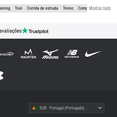
Mostrar tudo
unning
Trail
Corrida de estrada
Treino
Competição
Sapatilh
avaliações
EUR - Portugal (Português)