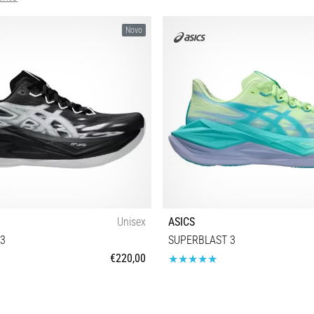
Novo
Unisex
ASICS
3
SUPERBLAST 3
€220,00
 39½ 40 40½ 41½ 42 42½ 43½ 44 44½
37 37½ 38 39 39½ 40 40½ 41½ 42 4