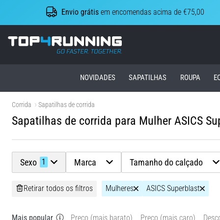
Envio grátis
em encomendas acima de €75,00
Top4Running.pt
NOVIDADES
SAPATILHAS
ROUPA
E
Corrida
Sapatilhas de corrida
Sapatilhas de corrida para Mulher ASICS Su
Sexo
Marca
Tamanho do calçado
1
Retirar todos os filtros
Mulheres
ASICS Superblast
Mais popular
Preço (mais barato)
Preço (mais caro)
Desc