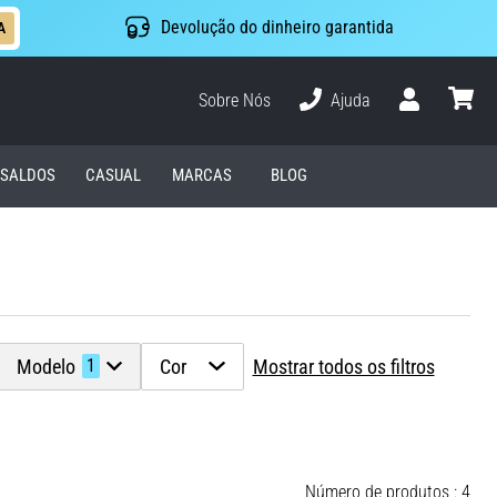
Devolução do dinheiro garantida
A
Sobre Nós
Ajuda
Usuário
cesto
SALDOS
CASUAL
MARCAS
BLOG
Modelo
Cor
Mostrar todos os filtros
1
Número de produtos : 4