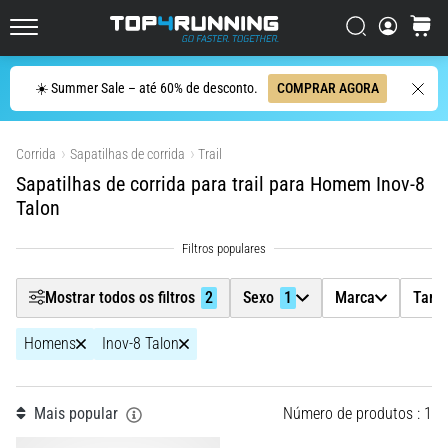
dor
Filtr
Procurar
cesto
no
Top4Running.pt
joelho
vai
Procurar
☀️ Summer Sale – até 60% de desconto.
COMPRAR AGORA
Sexo
afetar
1
todos
Mostrar produtos
os
Corrida
Sapatilhas de corrida
Trail
Marca
corredores
Sapatilhas de corrida para trail para Homem Inov-8
pelo
Talon
menos
Tamanho do calçado
uma
vez
Tipo de corrida
na
Mostrar todos os filtros
2
Sexo
1
Marca
Tama
vida,
seja
Carbon
Homens
Inov-8 Talon
você
amador
ou
Modelo
1
profissional.
Mais popular
Número de produtos : 1
Quais