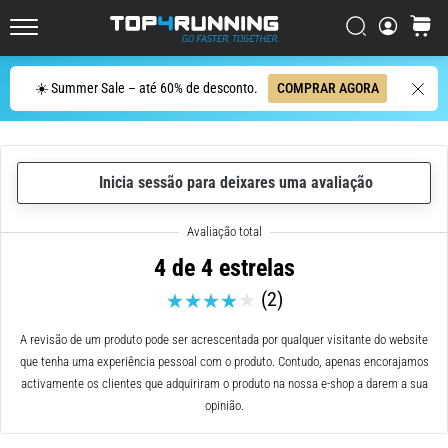
ser
resumido
Procurar
cesto
Top4Running.pt
em
uma
Procurar
☀️ Summer Sale – até 60% de desconto.
COMPRAR AGORA
frase:
dói,
mas
vale
Inicia sessão para deixares uma avaliação
a
pena!
Que
benefícios
4 de 4 estrelas
ele
(2)
oferece,
quais
tipos
A revisão de um produto pode ser acrescentada por qualquer visitante do website
de…
que tenha uma experiência pessoal com o produto. Contudo, apenas encorajamos
activamente os clientes que adquiriram o produto na nossa e-shop a darem a sua
opinião.
7. 8. 2026
•