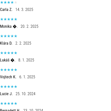
Joelho
Carla Z.
14. 3. 2025
de
Corredor:
Causas,
Monika �.
20. 2. 2025
Tratamento
e
Prevenção
Klára D.
2. 2. 2025
O
joelho
Lukáš �.
8. 1. 2025
de
corredor,
também
conhecido
Vojtech K.
6. 1. 2025
como
síndrome
do
Lucie J.
25. 10. 2024
trato
iliotibial
(STIT),
Bernadett H.
23. 10. 2024