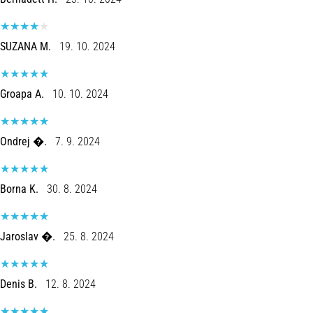
é
um
problema
SUZANA M.
19. 10. 2024
de
saúde
muito
Groapa A.
10. 10. 2024
comum
que…
Ondrej �.
7. 9. 2024
Mostrar
todos
Borna K.
30. 8. 2024
os
artigos
Jaroslav �.
25. 8. 2024
Denis B.
12. 8. 2024