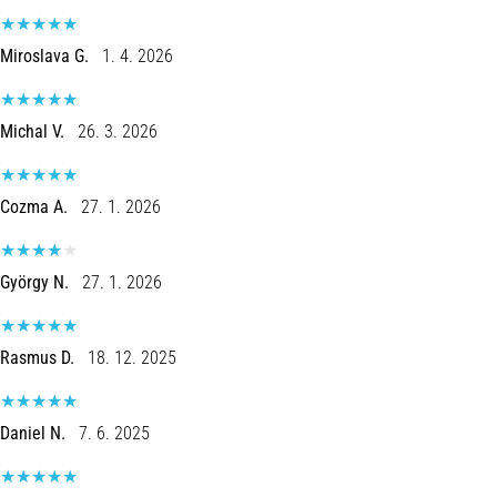
8 minutos lendo
Corrida
Miroslava G.
1. 4. 2026
de
vaivém
Michal V.
26. 3. 2026
e
teste
beep:
Cozma A.
27. 1. 2026
O
que
são
György N.
27. 1. 2026
e
como
são
Rasmus D.
18. 12. 2025
realizados?
Na
prática,
Daniel N.
7. 6. 2025
o
shuttle