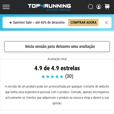
ser
resumido
Procurar
cesto
Top4Running.pt
em
uma
Procurar
☀️ Summer Sale – até 60% de desconto.
COMPRAR AGORA
frase:
dói,
mas
vale
Inicia sessão para deixares uma avaliação
a
pena!
Que
benefícios
4.9 de 4.9 estrelas
ele
(30)
oferece,
quais
tipos
A revisão de um produto pode ser acrescentada por qualquer visitante do website
de…
que tenha uma experiência pessoal com o produto. Contudo, apenas encorajamos
activamente os clientes que adquiriram o produto na nossa e-shop a darem a sua
opinião.
7. 8. 2026
•