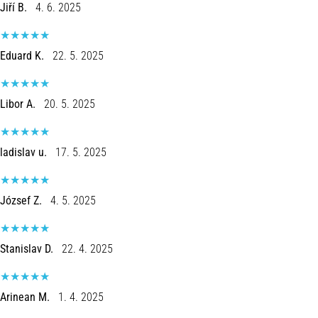
run
Jiří B.
4. 6. 2025
avalia
a
velocidade,
Eduard K.
22. 5. 2025
a
agilidade
e
Libor A.
20. 5. 2025
as
mudanças
de
ladislav u.
17. 5. 2025
direção.
Como
é
József Z.
4. 5. 2025
realizado
corretamente,
…
Stanislav D.
22. 4. 2025
6. 8. 2026
Arinean M.
1. 4. 2025
•
8 minutos lendo