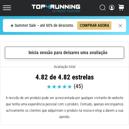
ser
resumido
Procurar
cesto
Top4Running.pt
em
uma
Procurar
☀️ Summer Sale – até 60% de desconto.
COMPRAR AGORA
frase:
dói,
mas
vale
Inicia sessão para deixares uma avaliação
a
pena!
Que
benefícios
4.82 de 4.82 estrelas
ele
(45)
oferece,
quais
tipos
A revisão de um produto pode ser acrescentada por qualquer visitante do website
de…
que tenha uma experiência pessoal com o produto. Contudo, apenas encorajamos
activamente os clientes que adquiriram o produto na nossa e-shop a darem a sua
opinião.
7. 8. 2026
•