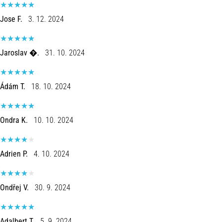
Joelho
Jose F.
3. 12. 2024
de
Corredor:
Causas,
Jaroslav �.
31. 10. 2024
Tratamento
e
Prevenção
Ádám T.
18. 10. 2024
O
joelho
Ondra K.
10. 10. 2024
de
corredor,
também
conhecido
Adrien P.
4. 10. 2024
como
síndrome
do
Ondřej V.
30. 9. 2024
trato
iliotibial
(STIT),
Adalbert T.
5. 9. 2024