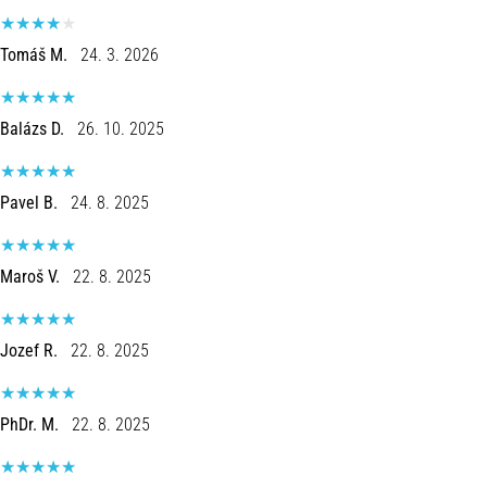
8 minutos lendo
Corrida
Tomáš M.
24. 3. 2026
de
vaivém
Balázs D.
26. 10. 2025
e
teste
beep:
Pavel B.
24. 8. 2025
O
que
são
Maroš V.
22. 8. 2025
e
como
são
Jozef R.
22. 8. 2025
realizados?
Na
prática,
PhDr. M.
22. 8. 2025
o
shuttle