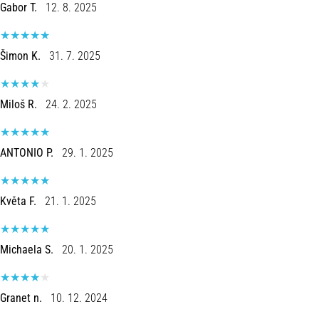
run
Gabor T.
12. 8. 2025
avalia
a
velocidade,
Šimon K.
31. 7. 2025
a
agilidade
e
Miloš R.
24. 2. 2025
as
mudanças
de
ANTONIO P.
29. 1. 2025
direção.
Como
é
Květa F.
21. 1. 2025
realizado
corretamente,
…
Michaela S.
20. 1. 2025
6. 8. 2026
Granet n.
10. 12. 2024
•
8 minutos lendo