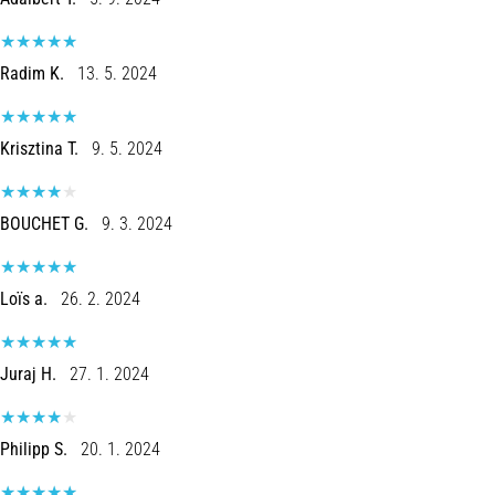
é
um
problema
Radim K.
13. 5. 2024
de
saúde
muito
Krisztina T.
9. 5. 2024
comum
que…
BOUCHET G.
9. 3. 2024
Mostrar
todos
Loïs a.
26. 2. 2024
os
artigos
Juraj H.
27. 1. 2024
Philipp S.
20. 1. 2024