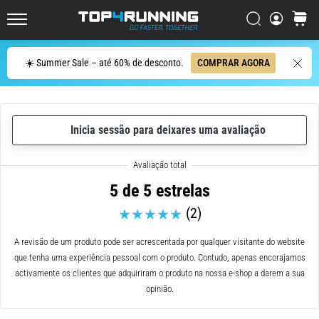
de
corrida
Procurar
cesto
Top4Running.pt
com
maior
Procurar
☀️ Summer Sale – até 60% de desconto.
COMPRAR AGORA
amortecimento?
Descubra
os
ténis
com
Inicia sessão para deixares uma avaliação
amortecimento
para
estrada…
5 de 5 estrelas
(2)
5. 8. 2026
•
A revisão de um produto pode ser acrescentada por qualquer visitante do website
8 minutos lendo
que tenha uma experiência pessoal com o produto. Contudo, apenas encorajamos
Causas
activamente os clientes que adquiriram o produto na nossa e-shop a darem a sua
mais
opinião.
comuns