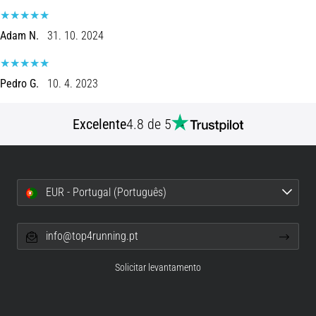
de
dor
Adam N.
31. 10. 2024
no
joelho
durante
Pedro G.
10. 4. 2023
e
após
a
Excelente
4.8 de 5
corrida
A
dor
no
EUR - Portugal (Português)
joelho
vai
info@top4running.pt
afetar
todos
Solicitar levantamento
os
corredores
pelo
menos