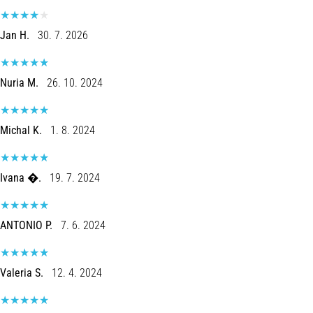
são…
Jan H.
30. 7. 2026
5. 8. 2026
•
7 minutos lendo
Nuria M.
26. 10. 2024
Fascite
Plantar:
Michal K.
1. 8. 2024
Sintomas,
Causas
e
Ivana �.
19. 7. 2024
Tratamento
Está
sentindo
ANTONIO P.
7. 6. 2024
uma
dor
aguda
Valeria S.
12. 4. 2024
no
calcanhar
durante