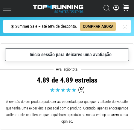
dor
Procurar
cesto
no
Top4Running.pt
joelho
vai
Procurar
☀️ Summer Sale – até 60% de desconto.
COMPRAR AGORA
afetar
todos
os
corredores
Inicia sessão para deixares uma avaliação
pelo
menos
uma
vez
4.89 de 4.89 estrelas
na
(9)
vida,
seja
A revisão de um produto pode ser acrescentada por qualquer visitante do website
você
que tenha uma experiência pessoal com o produto. Contudo, apenas encorajamos
amador
activamente os clientes que adquiriram o produto na nossa e-shop a darem a sua
ou
opinião.
profissional.
Quais