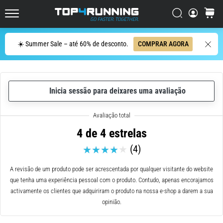
dor
Procurar
cesto
no
Top4Running.pt
joelho
vai
Procurar
☀️ Summer Sale – até 60% de desconto.
COMPRAR AGORA
afetar
todos
os
corredores
Inicia sessão para deixares uma avaliação
pelo
menos
uma
vez
4 de 4 estrelas
na
(4)
vida,
seja
A revisão de um produto pode ser acrescentada por qualquer visitante do website
você
que tenha uma experiência pessoal com o produto. Contudo, apenas encorajamos
amador
activamente os clientes que adquiriram o produto na nossa e-shop a darem a sua
ou
opinião.
profissional.
Quais