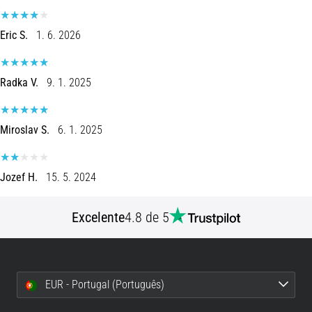
são…
Eric S.
1. 6. 2026
5. 8. 2026
•
7 minutos lendo
Radka V.
9. 1. 2025
Fascite
Plantar:
Miroslav S.
6. 1. 2025
Sintomas,
Causas
e
Jozef H.
15. 5. 2024
Tratamento
Está
Excelente
4.8 de 5
sentindo
uma
dor
aguda
no
EUR - Portugal (Português)
calcanhar
durante