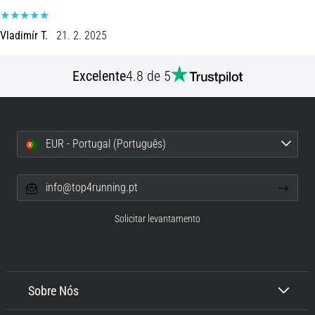
de
dor
Vladimír T.
21. 2. 2025
no
joelho
durante
Excelente
4.8 de 5
e
após
a
corrida
EUR - Portugal (Português)
A
dor
info@top4running.pt
no
joelho
Solicitar levantamento
vai
afetar
todos
os
corredores
Sobre Nós
pelo
menos