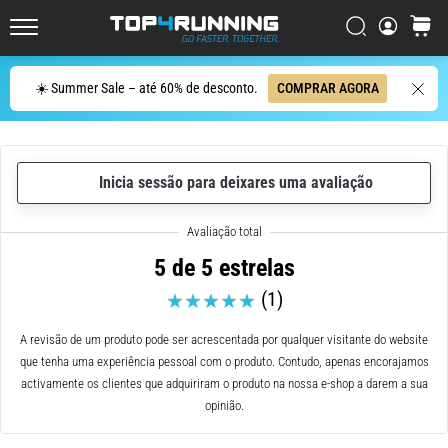
de
corrida
Procurar
cesto
Top4Running.pt
com
maior
Procurar
☀️ Summer Sale – até 60% de desconto.
COMPRAR AGORA
amortecimento?
Descubra
os
ténis
com
Inicia sessão para deixares uma avaliação
amortecimento
para
estrada…
5 de 5 estrelas
(1)
5. 8. 2026
•
A revisão de um produto pode ser acrescentada por qualquer visitante do website
8 minutos lendo
que tenha uma experiência pessoal com o produto. Contudo, apenas encorajamos
Causas
activamente os clientes que adquiriram o produto na nossa e-shop a darem a sua
mais
opinião.
comuns