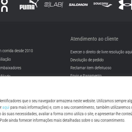
Atendimento ao cliente
m corrida desde 2010
Exercer o direito de livre resolução aqu
iliação
Devolução de pedido
Embaixadores
Reclamar item defeituoso
Envio e Pagamento
filiado
Encontre o tamanho certo
rreiras
Contato
Cookies
FAQ - Perguntas Frequentes
ições
Regulamento de Proteção de Dados P