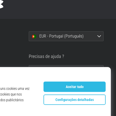
EUR - Portugal (Português)
i
Precisas de ajuda ?
info@top4running.pt
essoais