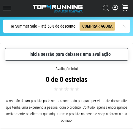
dor
Procurar
cesto
no
Top4Running.pt
joelho
vai
Procurar
☀️ Summer Sale – até 60% de desconto.
COMPRAR AGORA
afetar
todos
os
corredores
Inicia sessão para deixares uma avaliação
pelo
menos
uma
vez
0 de 0 estrelas
na
vida,
seja
A revisão de um produto pode ser acrescentada por qualquer visitante do website
você
que tenha uma experiência pessoal com o produto. Contudo, apenas encorajamos
amador
activamente os clientes que adquiriram o produto na nossa e-shop a darem a sua
ou
opinião.
profissional.
Quais