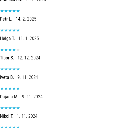
é
a
fascite
Petr L.
14. 2. 2025
plantar.
…
Helga T.
11. 1. 2025
Mostrar
todos
Tibor S.
12. 12. 2024
os
artigos
Iveta B.
9. 11. 2024
Dajana M.
9. 11. 2024
Nikol T.
1. 11. 2024