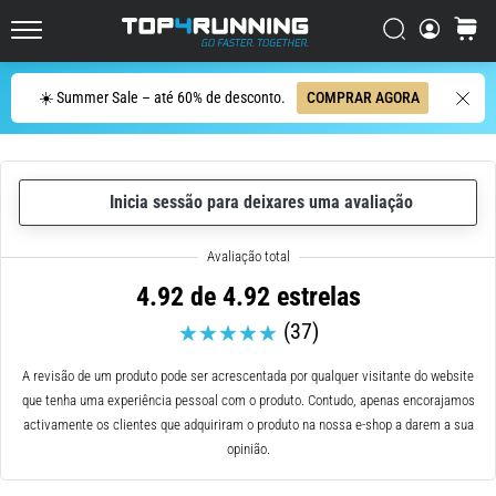
de
corrida
Procurar
cesto
Top4Running.pt
com
maior
Procurar
☀️ Summer Sale – até 60% de desconto.
COMPRAR AGORA
amortecimento?
Descubra
os
ténis
com
Inicia sessão para deixares uma avaliação
amortecimento
para
estrada…
4.92 de 4.92 estrelas
(37)
5. 8. 2026
•
A revisão de um produto pode ser acrescentada por qualquer visitante do website
8 minutos lendo
que tenha uma experiência pessoal com o produto. Contudo, apenas encorajamos
Causas
activamente os clientes que adquiriram o produto na nossa e-shop a darem a sua
mais
opinião.
comuns