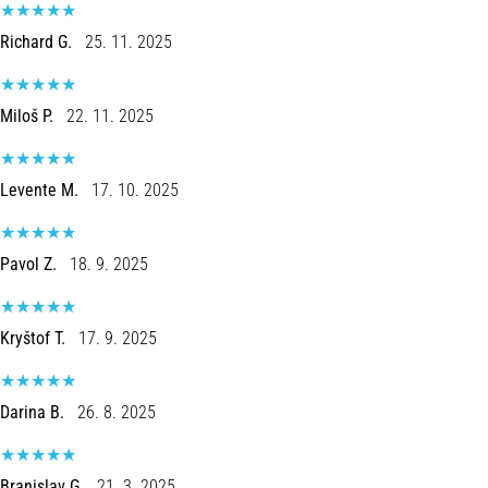
e
Richard G.
25. 11. 2025
Tratamento
Está
sentindo
Miloš P.
22. 11. 2025
uma
dor
aguda
Levente M.
17. 10. 2025
no
calcanhar
durante
Pavol Z.
18. 9. 2025
ou
após
a
Kryštof T.
17. 9. 2025
corrida?
Uma
das
Darina B.
26. 8. 2025
causas
mais
comuns
Branislav G.
21. 3. 2025