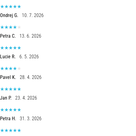
de
dor
Ondrej G.
10. 7. 2026
no
joelho
durante
Petra C.
13. 6. 2026
e
após
a
Lucie R.
6. 5. 2026
corrida
A
dor
Pavel K.
28. 4. 2026
no
joelho
vai
Jan P.
23. 4. 2026
afetar
todos
os
Petra H.
31. 3. 2026
corredores
pelo
menos