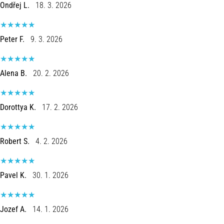
Ondřej L.
18. 3. 2026
uma
vez
na
Peter F.
9. 3. 2026
vida,
seja
você
Alena B.
20. 2. 2026
amador
ou
profissional.
Dorottya K.
17. 2. 2026
Quais
são…
Robert S.
4. 2. 2026
5. 8. 2026
•
7 minutos lendo
Pavel K.
30. 1. 2026
Fascite
Plantar:
Jozef A.
14. 1. 2026
Sintomas,
Causas